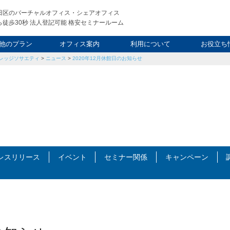
田区のバーチャルオフィス・シェアオフィス
徒歩30秒 法人登記可能 格安セミナールーム
他のプラン
オフィス案内
利用について
お役立ち
レッジソサエティ
>
ニュース
>
2020年12月休館日のお知らせ
ウィークエンド
タルオフィス
し会議室
申込について
利用料金
FAQ
スタッフ
起業ノウ
社長ブ
レスリリース
イベント
セミナー関係
キャンペーン