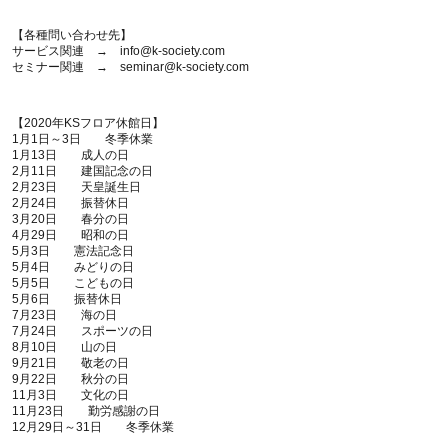
【各種問い合わせ先】
サービス関連 → info@k-society.com
セミナー関連 → seminar@k-society.com
【2020年KSフロア休館日】
1月1日～3日 冬季休業
1月13日 成人の日
2月11日 建国記念の日
2月23日 天皇誕生日
2月24日 振替休日
3月20日 春分の日
4月29日 昭和の日
5月3日 憲法記念日
5月4日 みどりの日
5月5日 こどもの日
5月6日 振替休日
7月23日 海の日
7月24日 スポーツの日
8月10日 山の日
9月21日 敬老の日
9月22日 秋分の日
11月3日 文化の日
11月23日 勤労感謝の日
12月29日～31日 冬季休業