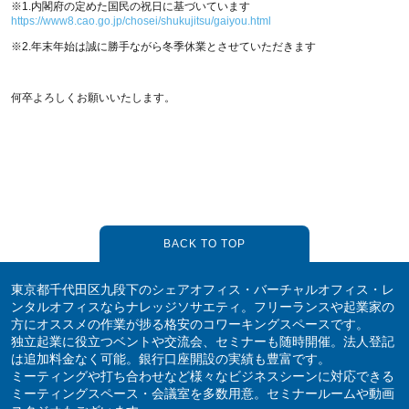
※1.内閣府の定めた国民の祝日に基づいています
https://www8.cao.go.jp/chosei/shukujitsu/gaiyou.html
※2.年末年始は誠に勝手ながら冬季休業とさせていただきます
何卒よろしくお願いいたします。
BACK TO TOP
東京都千代田区九段下のシェアオフィス・バーチャルオフィス・レ
ンタルオフィスならナレッジソサエティ。フリーランスや起業家の
方にオススメの作業が捗る格安のコワーキングスペースです。
独立起業に役立つベントや交流会、セミナーも随時開催。法人登記
は追加料金なく可能。銀行口座開設の実績も豊富です。
ミーティングや打ち合わせなど様々なビジネスシーンに対応できる
ミーティングスペース・会議室を多数用意。セミナールームや動画