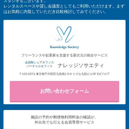
スタジオもございます。
レンタルスペースや貸し会議室としてもご利用いただけます。まず
はお気軽に内覧していただき比較検討してみてください。
フリーランスや起業家を支援する新次元の統合サービス
会員制シェアオフィス
ナレッジソサエティ
バーチャルオフィス
〒102-0074 東京都千代田区九段南1-5-6 りそな九段ビル5F KSフロア
お問い合わせフォーム
施設の予約や郵便物利用料金の確認が、
外出先でも行える会員専用サービス