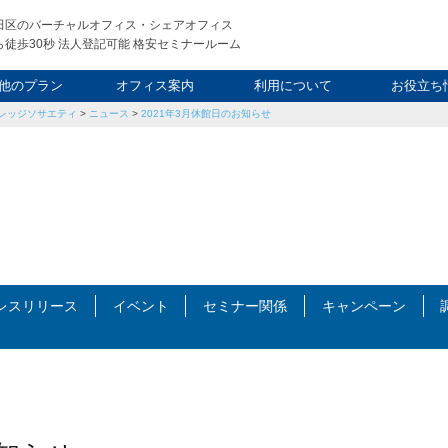
田区のバーチャルオフィス・シェアオフィス
徒歩30秒 法人登記可能 格安セミナールーム
他のプラン
オフィス案内
利用について
お役立ち
レッジソサエティ
>
ニュース
>
2021年3月休館日のお知らせ
ウィークエンド
タルオフィス
し会議室
申込について
利用料金
FAQ
スタッフ
起業ノウ
社長ブ
レスリリース
イベント
セミナー関係
キャンペーン