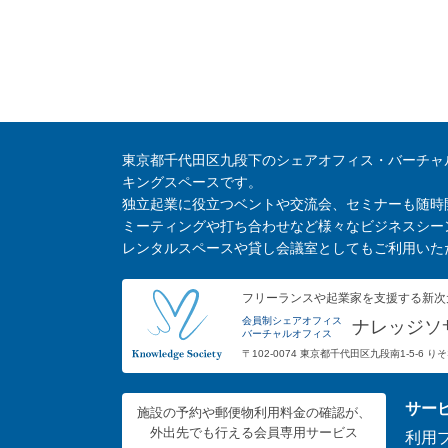
東京都千代田区九段下のシェアオフィス・バーチャ
キングスペースです。
独立起業に役立つベントや交流会、セミナーも随時
ミーティングや打ち合わせなど様々なビジネスシー
レンタルスペースや貸し会議室としてもご利用いた
フリーランスや起業家を支援する新次
会員制シェアオフィス
ナレッジソ
バーチャルオフィス
〒102-0074 東京都千代田区九段南1-5-6 
サー
施設の予約や郵便物利用料金の確認が、
外出先でも行える会員専用サービス
利用