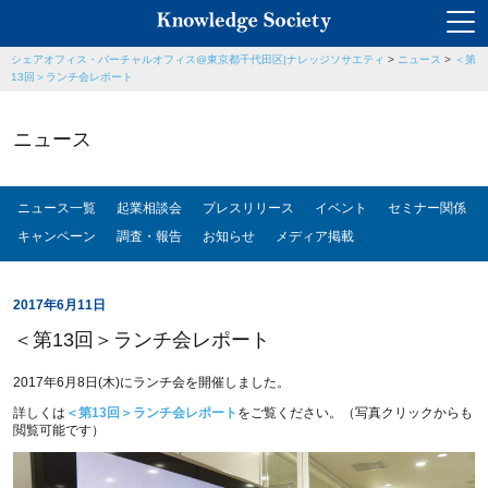
シェアオフィス・バーチャルオフィス@東京都千代田区|ナレッジソサエティ
>
ニュース
>
＜第
13回＞ランチ会レポート
ニュース
ニュース一覧
起業相談会
プレスリリース
イベント
セミナー関係
キャンペーン
調査・報告
お知らせ
メディア掲載
2017年6月11日
＜第13回＞ランチ会レポート
2017年6月8日(木)にランチ会を開催しました。
詳しくは
＜第13回＞ランチ会レポート
をご覧ください。（写真クリックからも
閲覧可能です）