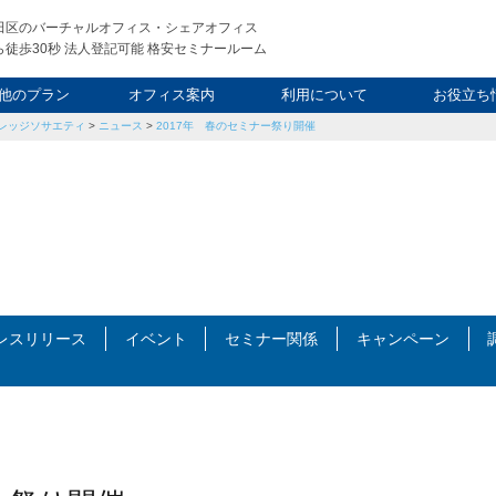
田区のバーチャルオフィス・シェアオフィス
徒歩30秒 法人登記可能 格安セミナールーム
他のプラン
オフィス案内
利用について
お役立ち
レッジソサエティ
>
ニュース
>
2017年 春のセミナー祭り開催
ウィークエンド
タルオフィス
し会議室
申込について
利用料金
FAQ
スタッフ
起業ノウ
社長ブ
レスリリース
イベント
セミナー関係
キャンペーン