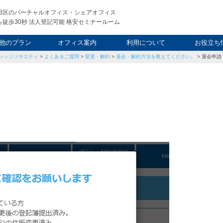
田区のバーチャルオフィス・シェアオフィス
徒歩30秒 法人登記可能 格安セミナールーム
他のプラン
オフィス案内
利用について
お役立ち
レッジソサエティ
>
よくあるご質問
>
変更・解約
>
退会・解約方法を教えてください。
>
退会申請
ウィークエンド
タルオフィス
し会議室
申込について
利用料金
FAQ
スタッフ
起業ノウ
社長ブ