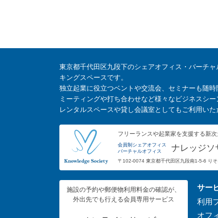
東京都千代田区九段下のシェアオフィス・バーチャ
キングスペースです。
独立起業に役立つベントや交流会、セミナーも随時
ミーティングや打ち合わせなど様々なビジネスシー
レンタルスペースや貸し会議室としてもご利用いた
フリーランスや起業家を支援する新次
会員制シェアオフィス
ナレッジソ
バーチャルオフィス
〒102-0074 東京都千代田区九段南1-5-6 
サー
施設の予約や郵便物利用料金の確認が、
外出先でも行える会員専用サービス
利用
オフ