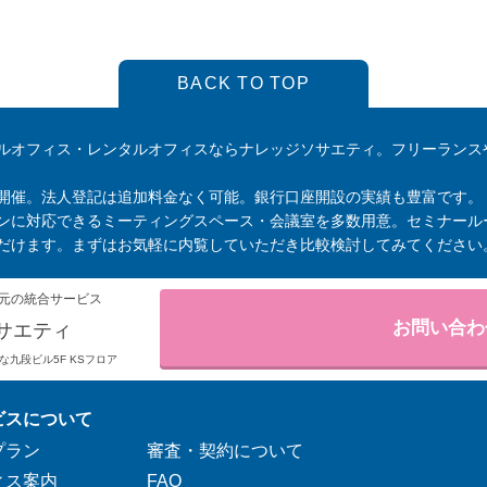
BACK TO TOP
ルオフィス・レンタルオフィスならナレッジソサエティ。フリーランス
開催。法人登記は追加料金なく可能。銀行口座開設の実績も豊富です。
ンに対応できるミーティングスペース・会議室を多数用意。セミナール
だけます。まずはお気軽に内覧していただき比較検討してみてください
元の統合サービス
お問い合わ
サエティ
りそな九段ビル5F KSフロア
ビスについて
プラン
審査・契約について
ィス案内
FAQ