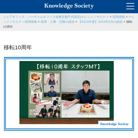
シェアオフィス・バーチャルオフィス@東京都千代田区|ナレッジソサエティ
>
採用情報
>
ナレ
ッジソサエティ採用情報
>
採用・人事・労務の総括
>
【2023年度】2024年3月の総括
>
移転
10周年
移転10周年