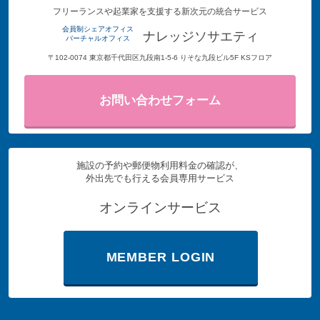
フリーランスや起業家を支援する新次元の統合サービス
会員制シェアオフィス
ナレッジソサエティ
バーチャルオフィス
〒102-0074 東京都千代田区九段南1-5-6 りそな九段ビル5F KSフロア
お問い合わせフォーム
施設の予約や郵便物利用料金の確認が、
外出先でも行える会員専用サービス
オンラインサービス
MEMBER LOGIN