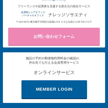
フリーランスや起業家を支援する新次元の統合サービス
会員制シェアオフィス
ナレッジソサエティ
バーチャルオフィス
〒102-0074 東京都千代田区九段南1-5-6 りそな九段ビル5F KSフロア
お問い合わせフォーム
施設の予約や郵便物利用料金の確認が、
外出先でも行える会員専用サービス
オンラインサービス
MEMBER LOGIN