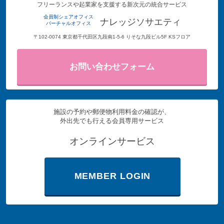
フリーランスや起業家を支援する新次元の統合サービス
会員制シェアオフィス
ナレッジソサエティ
バーチャルオフィス
〒102-0074 東京都千代田区九段南1-5-6 りそな九段ビル5F KSフロア
お問い合わせフォーム
施設の予約や郵便物利用料金の確認が、
外出先でも行える会員専用サービス
オンラインサービス
MEMBER LOGIN