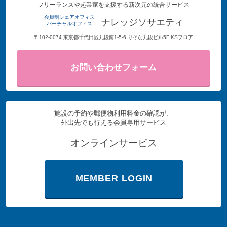
フリーランスや起業家を支援する新次元の統合サービス
会員制シェアオフィス
ナレッジソサエティ
バーチャルオフィス
〒102-0074 東京都千代田区九段南1-5-6 りそな九段ビル5F KSフロア
お問い合わせフォーム
施設の予約や郵便物利用料金の確認が、
外出先でも行える会員専用サービス
オンラインサービス
MEMBER LOGIN