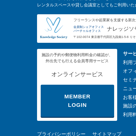
レンタルスペースや貸し会議室としてもご利用いた
フリーランスや起業家を支援する新次
会員制シェアオフィス
ナレッジソ
バーチャルオフィス
〒102-0074 東京都千代田区九段南1-5-6 
サー
施設の予約や郵便物利用料金の確認が、
外出先でも行える会員専用サービス
利用
オフ
オンラインサービス
セミ
ニュ
MEMBER
お客
LOGIN
施設
利用
プライバシーポリシー
サイトマップ