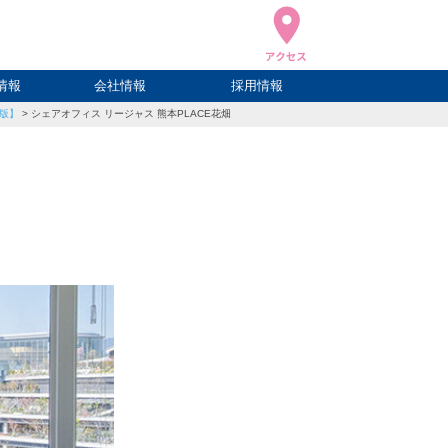
情報
会社情報
採用情報
年版】
>
シェアオフィス リージャス 熊本PLACE花畑
ブログ
ハウ
ログ
会社概要
アクセス