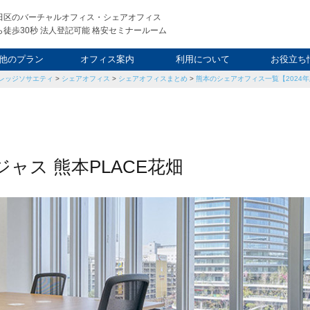
田区のバーチャルオフィス・シェアオフィス
徒歩30秒 法人登記可能 格安セミナールーム
他のプラン
オフィス案内
利用について
お役立ち
レッジソサエティ
>
シェアオフィス
>
シェアオフィスまとめ
>
熊本のシェアオフィス一覧【2024
ウィークエンド
タルオフィス
し会議室
申込について
利用料金
FAQ
スタッフ
起業ノウ
社長ブ
ャス 熊本PLACE花畑