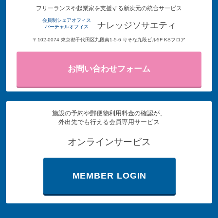
フリーランスや起業家を支援する新次元の統合サービス
会員制シェアオフィス
ナレッジソサエティ
バーチャルオフィス
〒102-0074 東京都千代田区九段南1-5-6 りそな九段ビル5F KSフロア
お問い合わせフォーム
施設の予約や郵便物利用料金の確認が、
外出先でも行える会員専用サービス
オンラインサービス
MEMBER LOGIN