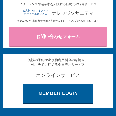
フリーランスや起業家を支援する新次元の統合サービス
会員制シェアオフィス
ナレッジソサエティ
バーチャルオフィス
〒102-0074 東京都千代田区九段南1-5-6 りそな九段ビル5F KSフロア
お問い合わせフォーム
施設の予約や郵便物利用料金の確認が、
外出先でも行える会員専用サービス
オンラインサービス
MEMBER LOGIN