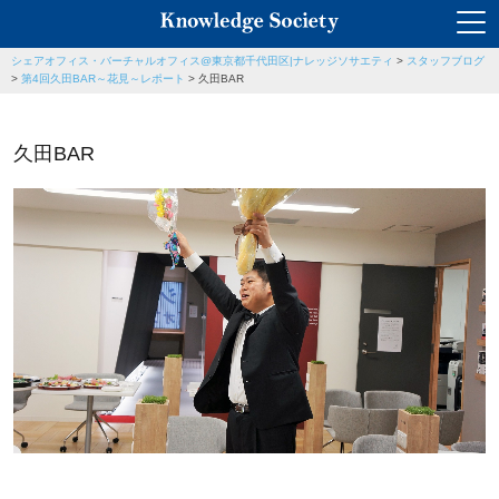
シェアオフィス・バーチャルオフィス@東京都千代田区|ナレッジソサエティ
>
スタッフブログ
>
第4回久田BAR～花見～レポート
>
久田BAR
久田BAR