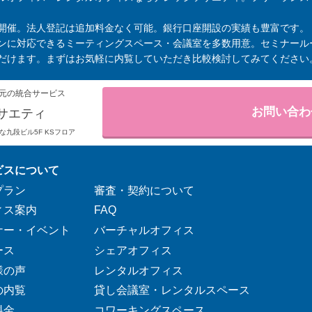
開催。法人登記は追加料金なく可能。銀行口座開設の実績も豊富です。
ンに対応できるミーティングスペース・会議室を多数用意。セミナール
だけます。まずはお気軽に内覧していただき比較検討してみてください
元の統合サービス
お問い合わ
サエティ
りそな九段ビル5F KSフロア
ビスについて
プラン
審査・契約について
ィス案内
FAQ
ナー・イベント
バーチャルオフィス
ース
シェアオフィス
様の声
レンタルオフィス
の内覧
貸し会議室・レンタルスペース
料金
コワーキングスペース