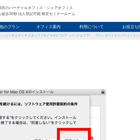
田区のバーチャルオフィス・シェアオフィス
徒歩30秒 法人登記可能 格安セミナールーム
他のプラン
オフィス案内
利用について
お役立ち
レッジソサエティ
>
スタッフブログ
>
KSフロア（バックエリア） プリンタードライバーインストール方
ウィークエンド
タルオフィス
し会議室
申込について
利用料金
FAQ
スタッフ
起業ノウ
社長ブ