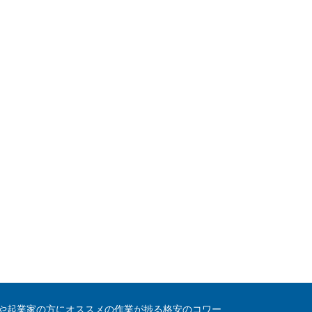
や起業家の方にオススメの作業が捗る格安のコワー