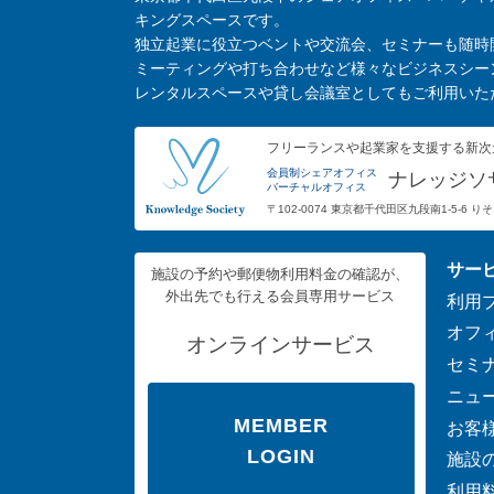
キングスペースです。
独立起業に役立つベントや交流会、セミナーも随時
ミーティングや打ち合わせなど様々なビジネスシー
レンタルスペースや貸し会議室としてもご利用いた
フリーランスや起業家を支援する新次
会員制シェアオフィス
ナレッジソ
バーチャルオフィス
〒102-0074 東京都千代田区九段南1-5-6 
サー
施設の予約や郵便物利用料金の確認が、
外出先でも行える会員専用サービス
利用
オフ
オンラインサービス
セミ
ニュ
MEMBER
お客
LOGIN
施設
利用