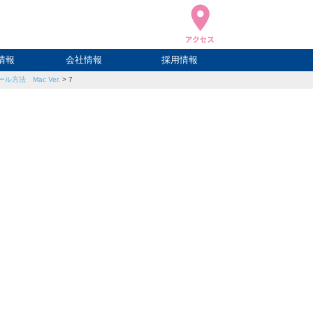
情報
会社情報
採用情報
法 Mac Ver.
>
7
ブログ
ハウ
ログ
会社概要
アクセス