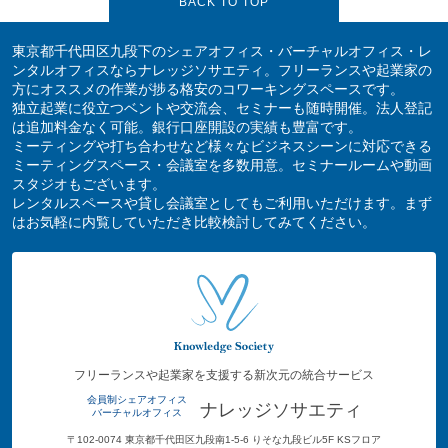
BACK TO TOP
東京都千代田区九段下のシェアオフィス・バーチャルオフィス・レ
ンタルオフィスならナレッジソサエティ。フリーランスや起業家の
方にオススメの作業が捗る格安のコワーキングスペースです。
独立起業に役立つベントや交流会、セミナーも随時開催。法人登記
は追加料金なく可能。銀行口座開設の実績も豊富です。
ミーティングや打ち合わせなど様々なビジネスシーンに対応できる
ミーティングスペース・会議室を多数用意。セミナールームや動画
スタジオもございます。
レンタルスペースや貸し会議室としてもご利用いただけます。まず
はお気軽に内覧していただき比較検討してみてください。
フリーランスや起業家を支援する新次元の統合サービス
会員制シェアオフィス
ナレッジソサエティ
バーチャルオフィス
〒102-0074 東京都千代田区九段南1-5-6 りそな九段ビル5F KSフロア