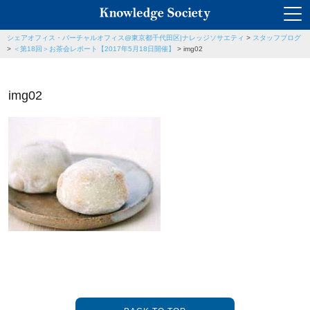
シェアオフィス・バーチャルオフィス@東京都千代田区|ナレッジソサエティ
>
スタッフブログ
>
＜第18回＞お茶会レポート【2017年5月18日開催】
>
img02
img02