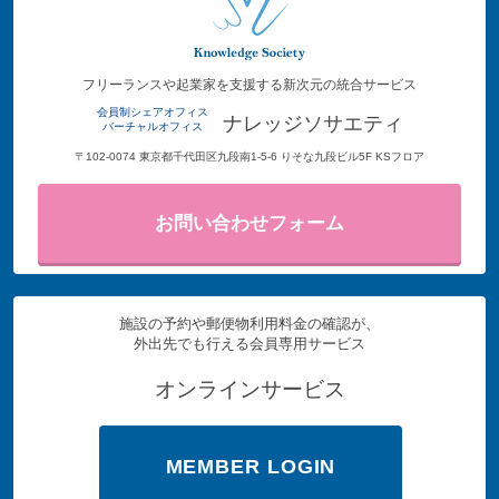
フリーランスや起業家を支援する新次元の統合サービス
会員制シェアオフィス
ナレッジソサエティ
バーチャルオフィス
〒102-0074 東京都千代田区九段南1-5-6 りそな九段ビル5F KSフロア
お問い合わせフォーム
施設の予約や郵便物利用料金の確認が、
外出先でも行える会員専用サービス
オンラインサービス
MEMBER LOGIN