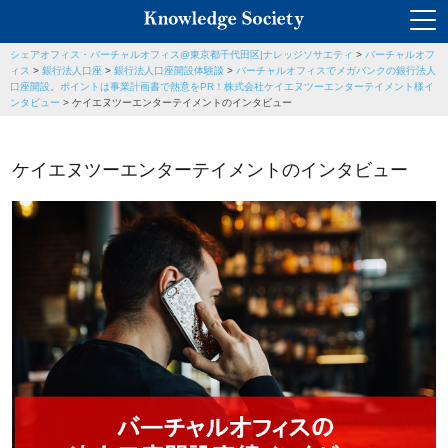
シェアオフィス・バーチャルオフィス@東京都千代田区|ナレッジソサエティ
>
バーチャルオフ
ィス
>
銀行法人口座
>
銀行法人口座開設体験談
>
バーチャルオフィスでメガバンクの銀行法人
口座開設。ポイントは事業計画書で熱意をPR！株式会社ケイエヌツーエンターテイメント様イ
ンタビュー
>
ケイエヌツーエンターテイメントのインタビュー
ケイエヌツーエンターテイメントのインタビュー