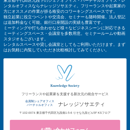
東京都千代田区九段下のシェアオフィス・バーチャルオフィス・レ
ンタルオフィスならナレッジソサエティ。フリーランスや起業家の
方にオススメの作業が捗る格安のコワーキングスペースです。
独立起業に役立つベントや交流会、セミナーも随時開催。法人登記
は追加料金なく可能。銀行口座開設の実績も豊富です。
ミーティングや打ち合わせなど様々なビジネスシーンに対応できる
ミーティングスペース・会議室を多数用意。セミナールームや動画
スタジオもございます。
レンタルスペースや貸し会議室としてもご利用いただけます。まず
はお気軽に内覧していただき比較検討してみてください。
フリーランスや起業家を支援する新次元の統合サービス
会員制シェアオフィス
ナレッジソサエティ
バーチャルオフィス
〒102-0074 東京都千代田区九段南1-5-6 りそな九段ビル5F KSフロア