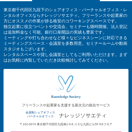
東京都千代田区九段下のシェアオフィス・バーチャルオフィス・レ
ンタルオフィスならナレッジソサエティ。フリーランスや起業家の
方にオススメの作業が捗る格安のコワーキングスペースです。
独立起業に役立つベントや交流会、セミナーも随時開催。法人登記
は追加料金なく可能。銀行口座開設の実績も豊富です。
ミーティングや打ち合わせなど様々なビジネスシーンに対応できる
ミーティングスペース・会議室を多数用意。セミナールームや動画
スタジオもございます。
レンタルスペースや貸し会議室としてもご利用いただけます。まず
はお気軽に内覧していただき比較検討してみてください。
フリーランスや起業家を支援する新次元の統合サービス
会員制シェアオフィス
ナレッジソサエティ
バーチャルオフィス
〒102-0074 東京都千代田区九段南1-5-6 りそな九段ビル5F KSフロア