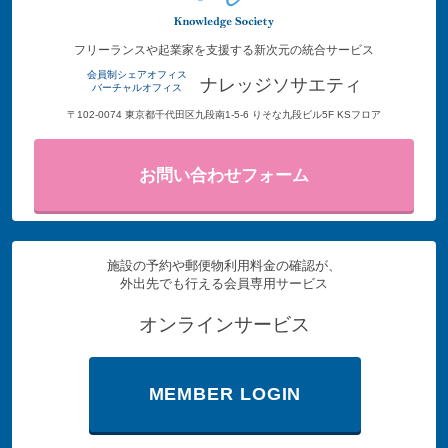
フリーランスや起業家を支援する新次元の統合サービス
会員制シェアオフィス
ナレッジソサエティ
バーチャルオフィス
〒102-0074 東京都千代田区九段南1-5-6 りそな九段ビル5F KSフロア
お問い合わせフォーム
施設の予約や郵便物利用料金の確認が、
外出先でも行える会員専用サービス
オンラインサービス
MEMBER LOGIN