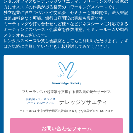
ンタルオフィスならナレッジソサエティ。フリーランスや起業家の
方にオススメの作業が捗る格安のコワーキングスペースです。
独立起業に役立つベントや交流会、セミナーも随時開催。法人登記
は追加料金なく可能。銀行口座開設の実績も豊富です。
ミーティングや打ち合わせなど様々なビジネスシーンに対応できる
ミーティングスペース・会議室を多数用意。セミナールームや動画
スタジオもございます。
レンタルスペースや貸し会議室としてもご利用いただけます。まず
はお気軽に内覧していただき比較検討してみてください。
フリーランスや起業家を支援する新次元の統合サービス
会員制シェアオフィス
ナレッジソサエティ
バーチャルオフィス
〒102-0074 東京都千代田区九段南1-5-6 りそな九段ビル5F KSフロア
お問い合わせフォーム