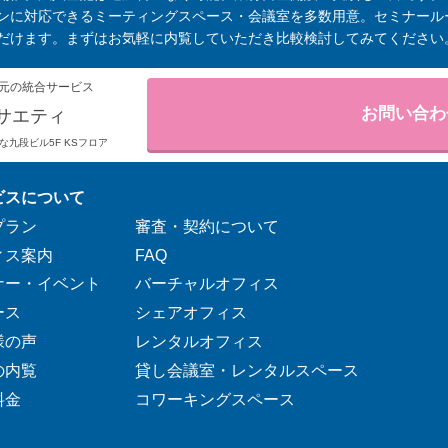
ンに対応できるミーティングスペース・会議室を多数用意。セミナール
だけます。まずはお気軽に内覧していただき比較検討してみてください
元の統合サービス
お問い合わ
サエティ
りそな九段ビル5F KSフロア
ビスについて
プラン
審査・契約について
ィス案内
FAQ
ナー・イベント
バーチャルオフィス
ース
シェアオフィス
様の声
レンタルオフィス
の内覧
貸し会議室・レンタルスペース
料金
コワーキングスペース