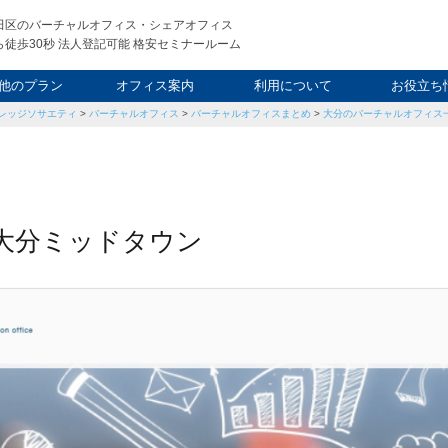
田区のバーチャルオフィス・シェアオフィス
徒歩30秒 法人登記可能 格安セミナールーム
他のプラン
オフィス案内
利用について
お役立ち
レッジソサエティ
>
バーチャルオフィス
>
バーチャルオフィスまとめ
>
大分のバーチャルオフィス一
ウィークエンド
タルオフィス
し会議室
申込について
利用料金
FAQ
スタッフ
起業ノウ
社長ブ
大分ミッドタウン