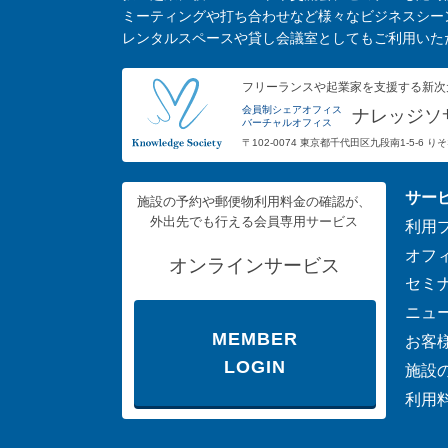
ミーティングや打ち合わせなど様々なビジネスシー
レンタルスペースや貸し会議室としてもご利用いた
フリーランスや起業家を支援する新次
会員制シェアオフィス
ナレッジソ
バーチャルオフィス
〒102-0074 東京都千代田区九段南1-5-6 
サー
施設の予約や郵便物利用料金の確認が、
外出先でも行える会員専用サービス
利用
オフ
オンラインサービス
セミ
ニュ
MEMBER
お客
LOGIN
施設
利用