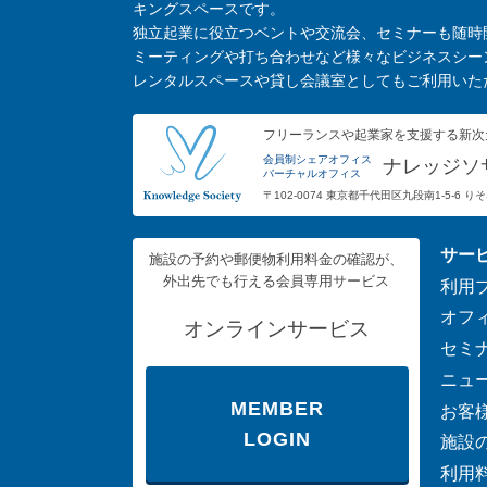
キングスペースです。
独立起業に役立つベントや交流会、セミナーも随時
ミーティングや打ち合わせなど様々なビジネスシー
レンタルスペースや貸し会議室としてもご利用いた
フリーランスや起業家を支援する新次
会員制シェアオフィス
ナレッジソ
バーチャルオフィス
〒102-0074 東京都千代田区九段南1-5-6 
サー
施設の予約や郵便物利用料金の確認が、
外出先でも行える会員専用サービス
利用
オフ
オンラインサービス
セミ
ニュ
MEMBER
お客
LOGIN
施設
利用