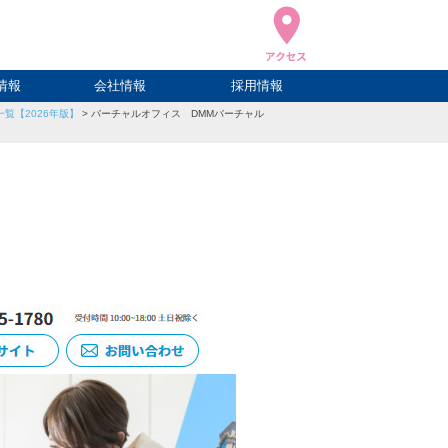
情報
会社情報
採用情報
覧【2026年版】
>
バーチャルオフィス DMMバーチャル
ブログ
ハウ
ログ
会社概要
アクセス