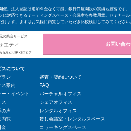
開催。法人登記は追加料金なく可能。銀行口座開設の実績も豊富です。
ンに対応できるミーティングスペース・会議室を多数用意。セミナール
だけます。まずはお気軽に内覧していただき比較検討してみてください
元の統合サービス
お問い合わ
サエティ
りそな九段ビル5F KSフロア
ビスについて
プラン
審査・契約について
ィス案内
FAQ
ナー・イベント
バーチャルオフィス
ース
シェアオフィス
様の声
レンタルオフィス
の内覧
貸し会議室・レンタルスペース
料金
コワーキングスペース