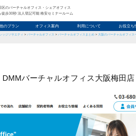
田区のバーチャルオフィス・シェアオフィス
徒歩30秒 法人登記可能 格安セミナールーム
他のプラン
オフィス案内
利用について
お役立ち
レッジソサエティ
>
バーチャルオフィス
>
バーチャルオフィスまとめ
>
大阪のバーチャルオフィス一
ウィークエンド
タルオフィス
し会議室
申込について
利用料金
FAQ
スタッフ
起業ノウ
社長ブ
 DMMバーチャルオフィス大阪梅田店