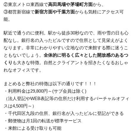
②東京メトロ東西線で
高田馬場や茅場町方面
から、
③都営新宿線で
新宿方面や千葉方面
からも気軽にアクセス可
能。
駅近で通うのに便利。駅から徒歩30秒なので、雨や雪の日も心
配なし。銀行名の入ったビルですので住所として見栄えがよく
なります。非常にわかりやすい立地なので来館する際に迷うこ
ともないでしょう。
全体的に明るく広々とした開放感のあるつ
くり
も大きな特徴。自然とクライアントを招きたくなるおしゃ
れなオフィスです。
まとめると弊社の特徴は以下の通りです！！！
・利用料金は29,800円～(サブ会員は除く)
（法人登記やWEB表記等の住所だけ利用するバーチャルオフィ
スは4,500円～）
・千代田区九段の住所、銀行名が入ったビルに登記ができる
・郵便物は月1回の転送が標準サービス
・来館による受け取りも可能