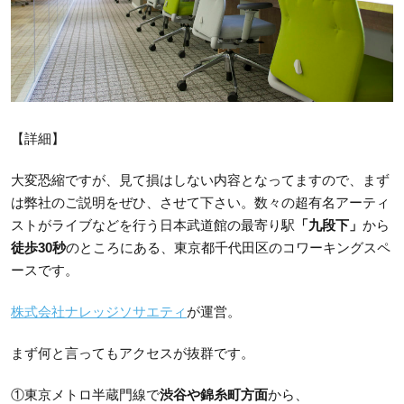
【詳細】
大変恐縮ですが、見て損はしない内容となってますので、まず
は弊社のご説明をぜひ、させて下さい。数々の超有名アーティ
ストがライブなどを行う日本武道館の最寄り駅
「九段下」
から
徒歩30秒
のところにある、東京都千代田区のコワーキングスペ
ースです。
株式会社ナレッジソサエティ
が運営。
まず何と言ってもアクセスが抜群です。
①東京メトロ半蔵門線で
渋谷や錦糸町方面
から、