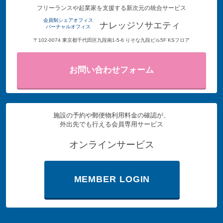
フリーランスや起業家を支援する新次元の統合サービス
会員制シェアオフィス
ナレッジソサエティ
バーチャルオフィス
〒102-0074 東京都千代田区九段南1-5-6 りそな九段ビル5F KSフロア
お問い合わせフォーム
施設の予約や郵便物利用料金の確認が、
外出先でも行える会員専用サービス
オンラインサービス
MEMBER LOGIN