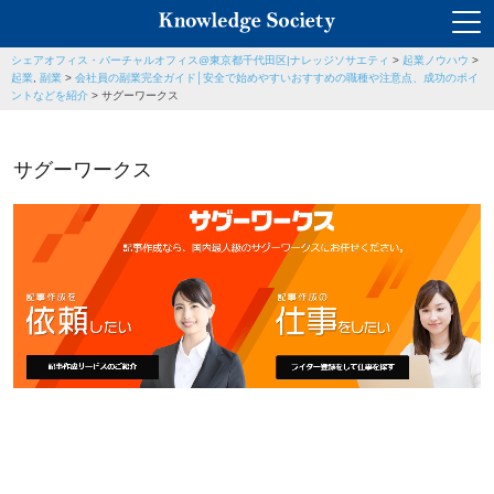
シェアオフィス・バーチャルオフィス@東京都千代田区|ナレッジソサエティ
>
起業ノウハウ
>
起業
,
副業
>
会社員の副業完全ガイド│安全で始めやすいおすすめの職種や注意点、成功のポイ
ントなどを紹介
>
サグーワークス
サグーワークス