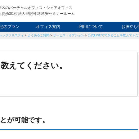
田区のバーチャルオフィス・シェアオフィス
徒歩30秒 法人登記可能 格安セミナールーム
他のプラン
オフィス案内
利用について
お役立ち
レッジソサエティ
>
よくあるご質問
>
サービス・オプション
>
公式LINEでできることを教えてく
ウィークエンド
タルオフィス
し会議室
申込について
利用料金
FAQ
スタッフ
起業ノウ
社長ブ
を教えてください。
ことが可能です。