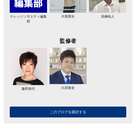
ナレッジソサエティ編集
片島聖矢
高橋暁人
部
監修者
久田敦史
藤田智代
このブログを購読する