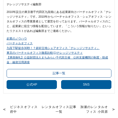
ナレッジソサエティ編集部
2010年設立の東京都千代田区九段南にある起業家向けバーチャルオフィス「ナレ
ッジソサエティ」です。2010年からバーチャルオフィス・シェアオフィス・レン
タルオフィスの専業業者として運営を行っております。バーチャルオフィスのこ
と、起業家に役立つ情報を配信しています。「こういう情報が知りたい」といっ
たリクエストがあれば編集部までご連絡ください。
起業のノウハウ
バーチャルオフィス
九段下駅徒歩30秒！？超好立地シェアオフィス「ナレッジソサエティ」
東京のバーチャルオフィス徹底比較(1)ナレッジソサエティ
【満員御礼】公益財団法人まちみらい千代田主催 公的支援機関の制度・助成
金・融資活用講座
記事一覧
公式HP
SNS
ビジネスオフィス
レンタルオフィス記事
加瀬のレンタルオ
府中
一覧
フィス 小田原