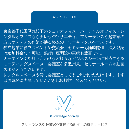
BACK TO TOP
東京都千代田区九段下のシェアオフィス・バーチャルオフィス・レ
ンタルオフィスならナレッジソサエティ。フリーランスや起業家の
方にオススメの作業が捗る格安のコワーキングスペースです。
独立起業に役立つベントや交流会、セミナーも随時開催。法人登記
は追加料金なく可能。銀行口座開設の実績も豊富です。
ミーティングや打ち合わせなど様々なビジネスシーンに対応できる
ミーティングスペース・会議室を多数用意。セミナールームや動画
スタジオもございます。
レンタルスペースや貸し会議室としてもご利用いただけます。まず
はお気軽に内覧していただき比較検討してみてください。
フリーランスや起業家を支援する新次元の統合サービス