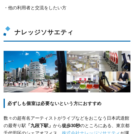
・他の利用者と交流をしたい方
ナレッジソサエティ
必ずしも個室は必要ないという方におすすめ
数々の超有名アーティストがライブなどをおこなう日本武道館
の最寄り駅
「九段下駅」
から
徒歩30秒
のところにある、東京都
千代田区のシェアオフィス。
株式会社ナレッジソサエティ
が運