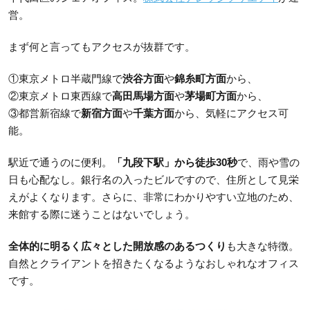
営。
まず何と言ってもアクセスが抜群です。
①東京メトロ半蔵門線で
渋谷方面
や
錦糸町方面
から、
②東京メトロ東西線で
高田馬場方面
や
茅場町方面
から、
③都営新宿線で
新宿方面
や
千葉方面
から、気軽にアクセス可
能。
駅近で通うのに便利。
「九段下駅」から徒歩30秒
で、雨や雪の
日も心配なし。銀行名の入ったビルですので、住所として見栄
えがよくなります。さらに、非常にわかりやすい立地のため、
来館する際に迷うことはないでしょう。
全体的に明るく広々とした開放感のあるつくり
も大きな特徴。
自然とクライアントを招きたくなるようなおしゃれなオフィス
です。