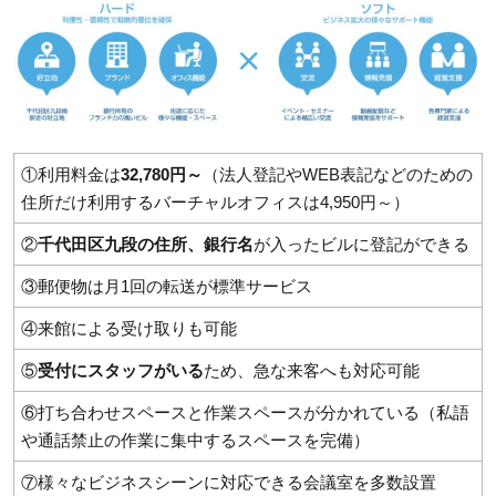
①利用料金は
32,780円～
（法人登記やWEB表記などのための
住所だけ利用するバーチャルオフィスは4,950円～）
②
千代田区九段の住所、銀行名
が入ったビルに登記ができる
③郵便物は月1回の転送が標準サービス
④来館による受け取りも可能
⑤
受付にスタッフがいる
ため、急な来客へも対応可能
⑥打ち合わせスペースと作業スペースが分かれている（私語
や通話禁止の作業に集中するスペースを完備）
⑦様々なビジネスシーンに対応できる会議室を多数設置