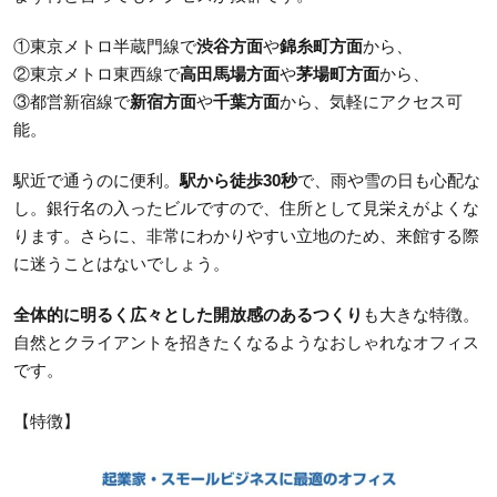
①東京メトロ半蔵門線で
渋谷方面
や
錦糸町方面
から、
②東京メトロ東西線で
高田馬場方面
や
茅場町方面
から、
③都営新宿線で
新宿方面
や
千葉方面
から、気軽にアクセス可
能。
駅近で通うのに便利。
駅から徒歩30秒
で、雨や雪の日も心配な
し。銀行名の入ったビルですので、住所として見栄えがよくな
ります。さらに、非常にわかりやすい立地のため、来館する際
に迷うことはないでしょう。
全体的に明るく広々とした開放感のあるつくり
も大きな特徴。
自然とクライアントを招きたくなるようなおしゃれなオフィス
です。
【特徴】