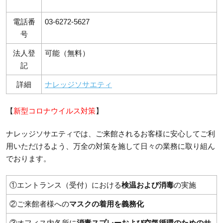
電話番
03-6272-5627
号
法人登
可能（無料）
記
詳細
ナレッジソサエティ
【
新型コロナウイルス対策
】
ナレッジソサエティでは、ご来館されるお客様に安心してご利
用いただけるよう、万全の対策を施して日々の業務に取り組ん
でおります。
①エントランス（受付）における
検温および消毒
の実施
②ご来館者様への
マスクの着用を義務化
③オフィス内各所に
消毒スプレーおよび空気循環のためのサ