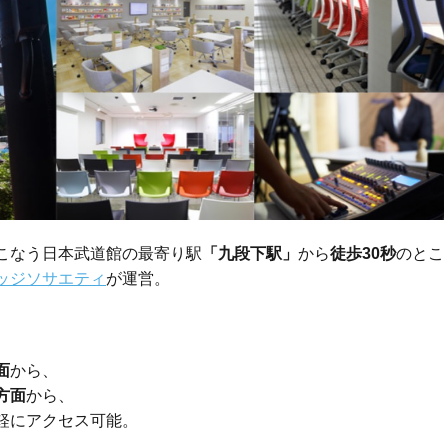
こなう日本武道館の最寄り駅
「九段下駅」
から
徒歩30秒
のとこ
ッジソサエティ
が運営。
面
から、
方面
から、
軽にアクセス可能。