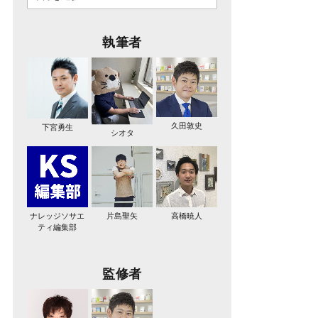
執筆者
久田敦史
下宮勇生
シオタ
ナレッジソサエ
片島聖矢
高橋暁人
ティ編集部
監修者