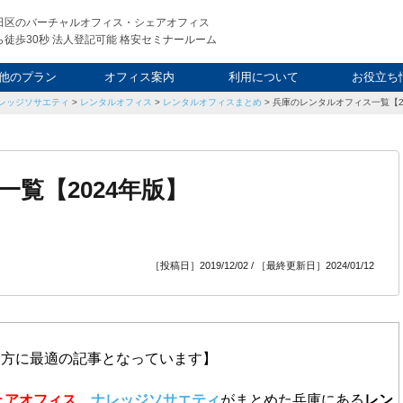
田区のバーチャルオフィス・シェアオフィス
徒歩30秒 法人登記可能 格安セミナールーム
他のプラン
オフィス案内
利用について
お役立ち
レッジソサエティ
>
レンタルオフィス
>
レンタルオフィスまとめ
>
兵庫のレンタルオフィス一覧【2
ウィークエンド
タルオフィス
し会議室
申込について
利用料金
FAQ
スタッフ
起業ノウ
社長ブ
覧【2024年版】
［投稿日］2019/12/02 / ［最終更新日］2024/01/12
る方に最適の記事となっています】
ェアオフィス、
ナレッジソサエティ
がまとめた兵庫にある
レン