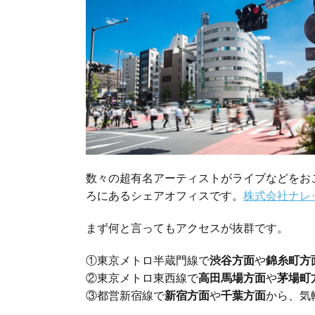
数々の超有名アーティストがライブなどをお
ろにあるシェアオフィスです。
株式会社ナレ
まず何と言ってもアクセスが抜群です。
①東京メトロ半蔵門線で
渋谷方面
や
錦糸町方
②東京メトロ東西線で
高田馬場方面
や
茅場町
③都営新宿線で
新宿方面
や
千葉方面
から、気