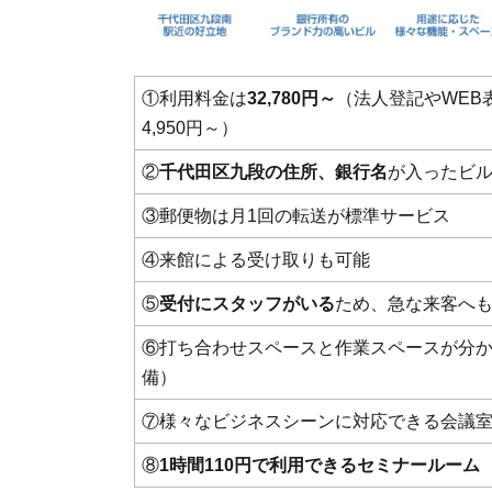
①利用料金は
32,780円～
（法人登記やWEB
4,950円～）
②
千代田区九段の住所、銀行名
が入ったビ
③郵便物は月1回の転送が標準サービス
④来館による受け取りも可能
⑤
受付にスタッフがいる
ため、急な来客へ
⑥打ち合わせスペースと作業スペースが分
備）
⑦様々なビジネスシーンに対応できる会議
⑧
1時間110円で利用できるセミナールーム