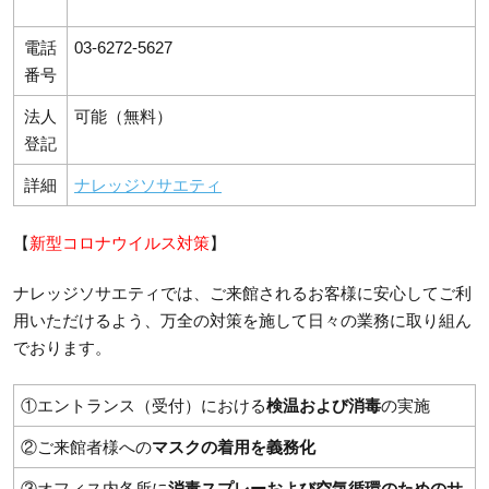
電話
03-6272-5627
番号
法人
可能（無料）
登記
詳細
ナレッジソサエティ
【
新型コロナウイルス対策
】
ナレッジソサエティでは、ご来館されるお客様に安心してご利
用いただけるよう、万全の対策を施して日々の業務に取り組ん
でおります。
①エントランス（受付）における
検温および消毒
の実施
②ご来館者様への
マスクの着用を義務化
③オフィス内各所に
消毒スプレーおよび空気循環のためのサ