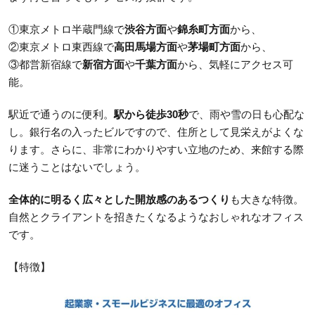
①東京メトロ半蔵門線で
渋谷方面
や
錦糸町方面
から、
②東京メトロ東西線で
高田馬場方面
や
茅場町方面
から、
③都営新宿線で
新宿方面
や
千葉方面
から、気軽にアクセス可
能。
駅近で通うのに便利。
駅から徒歩30秒
で、雨や雪の日も心配な
し。銀行名の入ったビルですので、住所として見栄えがよくな
ります。さらに、非常にわかりやすい立地のため、来館する際
に迷うことはないでしょう。
全体的に明るく広々とした開放感のあるつくり
も大きな特徴。
自然とクライアントを招きたくなるようなおしゃれなオフィス
です。
【特徴】