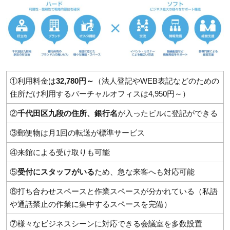
①利用料金は
32,780円～
（法人登記やWEB表記などのための
住所だけ利用するバーチャルオフィスは4,950円～）
②
千代田区九段の住所、銀行名
が入ったビルに登記ができる
③郵便物は月1回の転送が標準サービス
④来館による受け取りも可能
⑤
受付にスタッフがいる
ため、急な来客へも対応可能
⑥打ち合わせスペースと作業スペースが分かれている（私語
や通話禁止の作業に集中するスペースを完備）
⑦様々なビジネスシーンに対応できる会議室を多数設置