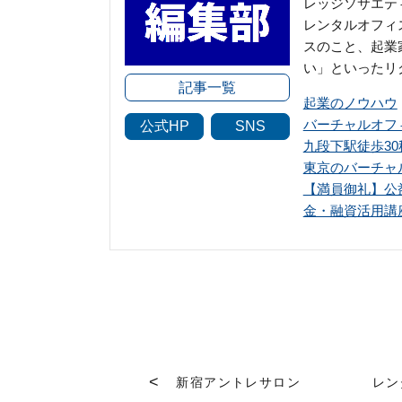
レッジソサエテ
レンタルオフィ
スのこと、起業
い」といったリ
記事一覧
起業のノウハウ
バーチャルオフ
公式HP
SNS
九段下駅徒歩3
東京のバーチャ
【満員御礼】公
金・融資活用講
新宿アントレサロン
レン