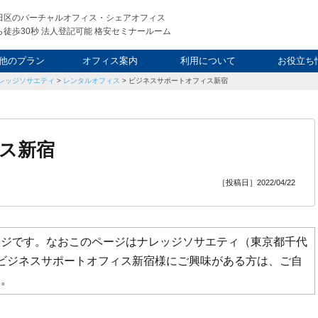
田区のバーチャルオフィス・シェアオフィス
徒歩30秒 法人登記可能 格安セミナールーム
他のプラン
オフィス案内
利用について
お役立ち
レッジソサエティ
>
レンタルオフィス
>
ビジネスサポートオフィス新宿
ウィークエンド
タルオフィス
し会議室
申込について
利用料金
FAQ
スタッフ
起業ノウ
社長ブ
ス新宿
［投稿日］2022/04/22
ージです。なおこのページはナレッジソサエティ（東京都千代
ビジネスサポートオフィス新宿様にご興味がある方は、ご自
す。