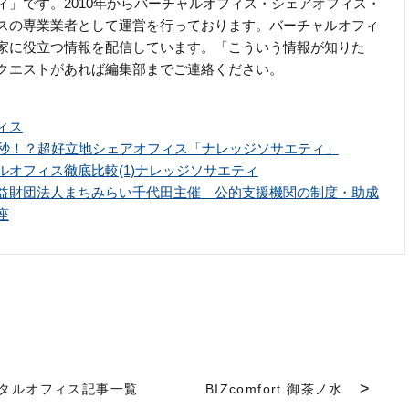
ィ」です。2010年からバーチャルオフィス・シェアオフィス・
スの専業業者として運営を行っております。バーチャルオフィ
家に役立つ情報を配信しています。「こういう情報が知りた
クエストがあれば編集部までご連絡ください。
ィス
0秒！？超好立地シェアオフィス「ナレッジソサエティ」
ルオフィス徹底比較(1)ナレッジソサエティ
益財団法人まちみらい千代田主催 公的支援機関の制度・助成
座
タルオフィス記事一覧
BIZcomfort 御茶ノ水