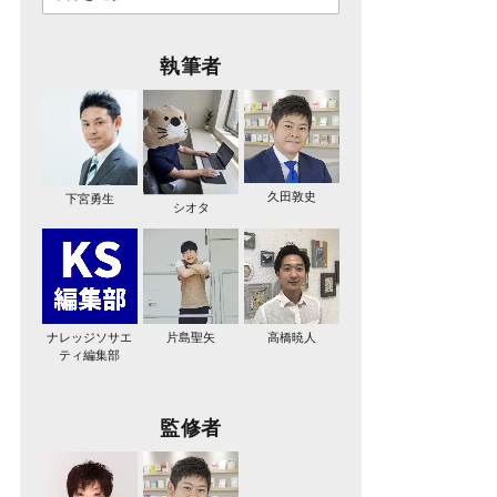
執筆者
久田敦史
下宮勇生
シオタ
ナレッジソサエ
片島聖矢
高橋暁人
ティ編集部
監修者