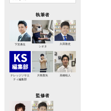
執筆者
久田敦史
下宮勇生
シオタ
ナレッジソサエ
片島聖矢
高橋暁人
ティ編集部
監修者