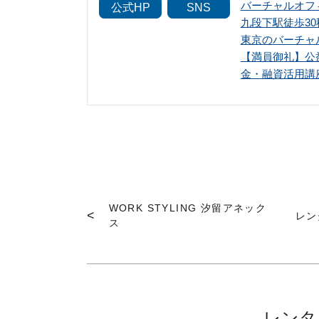
バーチャルオフ
公式HP
SNS
九段下駅徒歩3
東京のバーチャ
【満員御礼】公
金・融資活用講
WORK STYLING 汐留アネック
レン
ス
レンタ