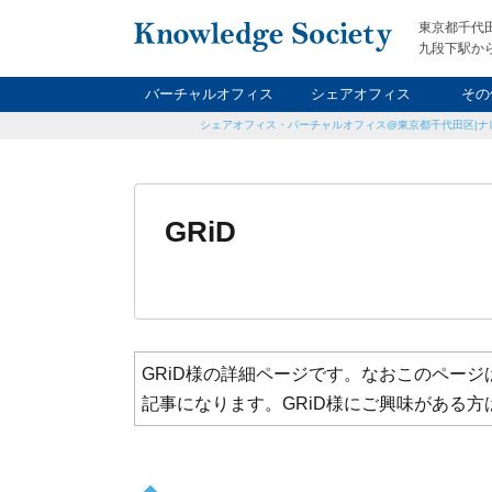
東京都千代
九段下駅から
バーチャルオフィス
シェアオフィス
その
シェアオフィス・バーチャルオフィス@東京都千代田区|ナ
ナイト&
レン
貸
GRiD
GRiD様の詳細ページです。なおこのペー
記事になります。GRiD様にご興味がある