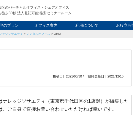
田区のバーチャルオフィス・シェアオフィス
徒歩30秒 法人登記可能 格安セミナールーム
他のプラン
オフィス案内
利用について
お役立ち
レッジソサエティ
>
レンタルオフィス
>
GRiD
ウィークエンド
タルオフィス
し会議室
申込について
利用料金
FAQ
スタッフ
起業ノウ
社長ブ
［投稿日］2021/06/30 / ［最終更新日］2021/12/15
ジはナレッジソサエティ（東京都千代田区の1店舗）が編集した
方は、ご自身で直接お問い合わせいただければ幸いです。