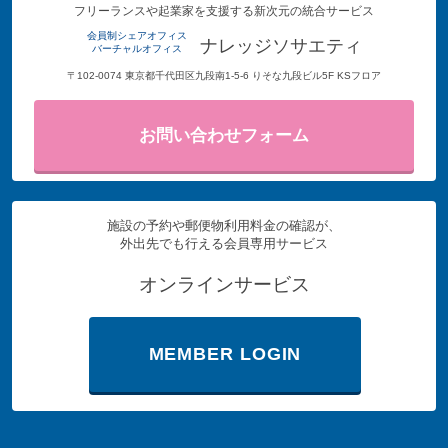
フリーランスや起業家を支援する新次元の統合サービス
会員制シェアオフィス
ナレッジソサエティ
バーチャルオフィス
〒102-0074 東京都千代田区九段南1-5-6 りそな九段ビル5F KSフロア
お問い合わせフォーム
施設の予約や郵便物利用料金の確認が、
外出先でも行える会員専用サービス
オンラインサービス
MEMBER LOGIN