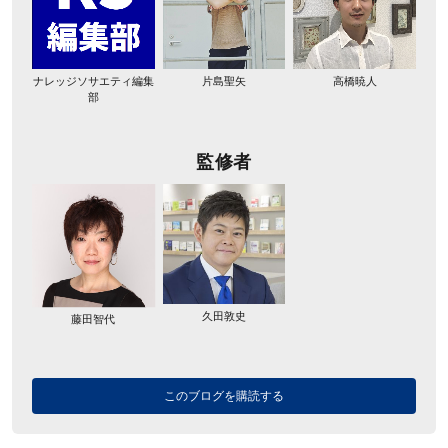
ナレッジソサエティ編集
片島聖矢
高橋暁人
部
監修者
久田敦史
藤田智代
このブログを購読する