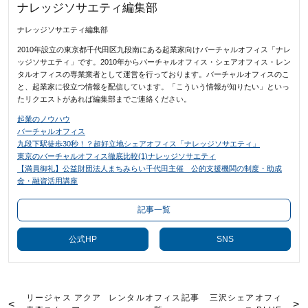
ナレッジソサエティ編集部
ナレッジソサエティ編集部
2010年設立の東京都千代田区九段南にある起業家向けバーチャルオフィス「ナレ
ッジソサエティ」です。2010年からバーチャルオフィス・シェアオフィス・レン
タルオフィスの専業業者として運営を行っております。バーチャルオフィスのこ
と、起業家に役立つ情報を配信しています。「こういう情報が知りたい」といっ
たリクエストがあれば編集部までご連絡ください。
起業のノウハウ
バーチャルオフィス
九段下駅徒歩30秒！？超好立地シェアオフィス「ナレッジソサエティ」
東京のバーチャルオフィス徹底比較(1)ナレッジソサエティ
【満員御礼】公益財団法人まちみらい千代田主催 公的支援機関の制度・助成
金・融資活用講座
記事一覧
公式HP
SNS
リージャス アクア
レンタルオフィス記事
三沢シェアオフィ