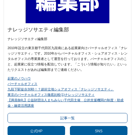
ナレッジソサエティ編集部
ナレッジソサエティ編集部
2010年設立の東京都千代田区九段南にある起業家向けバーチャルオフィス「ナレ
ッジソサエティ」です。2010年からバーチャルオフィス・シェアオフィス・レン
タルオフィスの専業業者として運営を行っております。バーチャルオフィスのこ
と、起業家に役立つ情報を配信しています。「こういう情報が知りたい」といっ
たリクエストがあれば編集部までご連絡ください。
起業のノウハウ
バーチャルオフィス
九段下駅徒歩30秒！？超好立地シェアオフィス「ナレッジソサエティ」
東京のバーチャルオフィス徹底比較(1)ナレッジソサエティ
【満員御礼】公益財団法人まちみらい千代田主催 公的支援機関の制度・助成
金・融資活用講座
記事一覧
公式HP
SNS