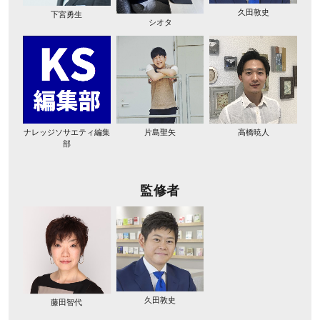
久田敦史
下宮勇生
シオタ
ナレッジソサエティ編集
片島聖矢
高橋暁人
部
監修者
久田敦史
藤田智代