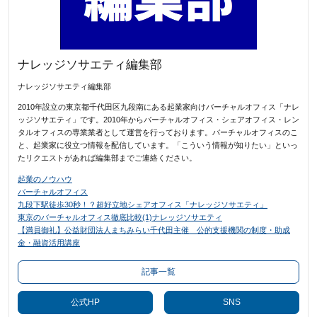
ナレッジソサエティ編集部
ナレッジソサエティ編集部
2010年設立の東京都千代田区九段南にある起業家向けバーチャルオフィス「ナレ
ッジソサエティ」です。2010年からバーチャルオフィス・シェアオフィス・レン
タルオフィスの専業業者として運営を行っております。バーチャルオフィスのこ
と、起業家に役立つ情報を配信しています。「こういう情報が知りたい」といっ
たリクエストがあれば編集部までご連絡ください。
起業のノウハウ
バーチャルオフィス
九段下駅徒歩30秒！？超好立地シェアオフィス「ナレッジソサエティ」
東京のバーチャルオフィス徹底比較(1)ナレッジソサエティ
【満員御礼】公益財団法人まちみらい千代田主催 公的支援機関の制度・助成
金・融資活用講座
記事一覧
公式HP
SNS