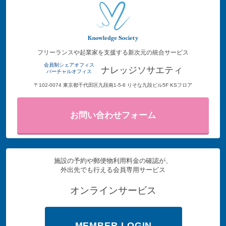
フリーランスや起業家を支援する新次元の統合サービス
会員制シェアオフィス
ナレッジソサエティ
バーチャルオフィス
〒102-0074 東京都千代田区九段南1-5-6 りそな九段ビル5F KSフロア
お問い合わせフォーム
施設の予約や郵便物利用料金の確認が、
外出先でも行える会員専用サービス
オンラインサービス
MEMBER LOGIN