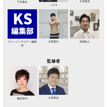
久田敦史
下宮勇生
シオタ
ナレッジソサエティ編集
片島聖矢
高橋暁人
部
監修者
久田敦史
藤田智代