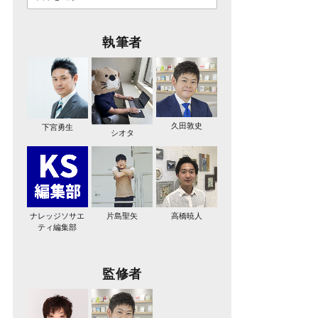
執筆者
久田敦史
下宮勇生
シオタ
ナレッジソサエ
片島聖矢
高橋暁人
ティ編集部
監修者