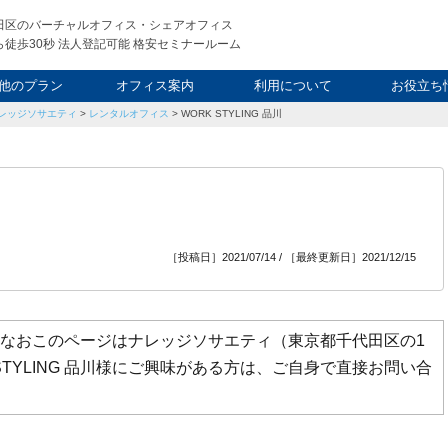
田区のバーチャルオフィス・シェアオフィス
徒歩30秒 法人登記可能 格安セミナールーム
他のプラン
オフィス案内
利用について
お役立ち
レッジソサエティ
>
レンタルオフィス
>
WORK STYLING 品川
ウィークエンド
タルオフィス
し会議室
申込について
利用料金
FAQ
スタッフ
起業ノウ
社長ブ
［投稿日］2021/07/14 / ［最終更新日］2021/12/15
です。なおこのページはナレッジソサエティ（東京都千代田区の1
TYLING 品川様にご興味がある方は、ご自身で直接お問い合