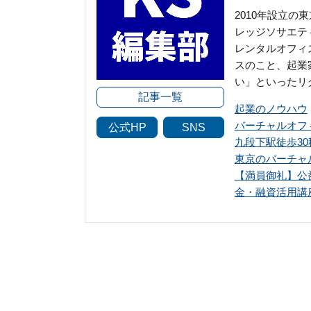
2010年設立
レッジソサエテ
レンタルオフィ
スのこと、起業
い」といったリ
記事一覧
起業のノウハウ
バーチャルオフ
公式HP
SNS
九段下駅徒歩3
東京のバーチャ
【満員御礼】公
金・融資活用講