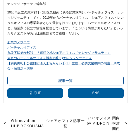
ナレッジソサエティ編集部
2010年設立の東京都千代田区九段南にある起業家向けバーチャルオフィス「ナレ
ッジソサエティ」です。2010年からバーチャルオフィス・シェアオフィス・レン
タルオフィスの専業業者として運営を行っております。バーチャルオフィスのこ
と、起業家に役立つ情報を配信しています。「こういう情報が知りたい」といっ
たリクエストがあれば編集部までご連絡ください。
起業のノウハウ
バーチャルオフィス
九段下駅徒歩30秒！？超好立地シェアオフィス「ナレッジソサエティ」
東京のバーチャルオフィス徹底比較(1)ナレッジソサエティ
【満員御礼】公益財団法人まちみらい千代田主催 公的支援機関の制度・助成
金・融資活用講座
記事一覧
公式HP
SNS
いいオフィス 関内
G Innovation
シェアオフィス記事一
by MIDPOINT横濱
HUB YOKOHAMA
覧
関内