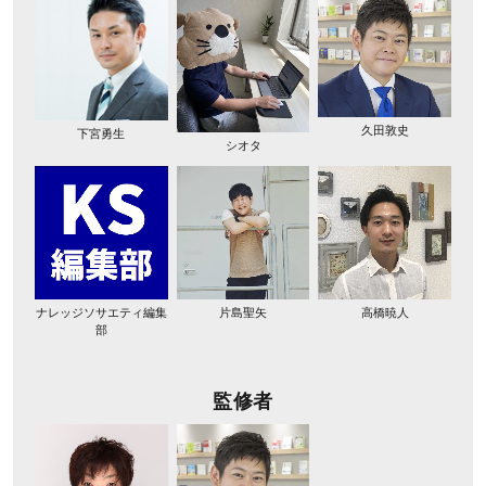
久田敦史
下宮勇生
シオタ
ナレッジソサエティ編集
片島聖矢
高橋暁人
部
監修者