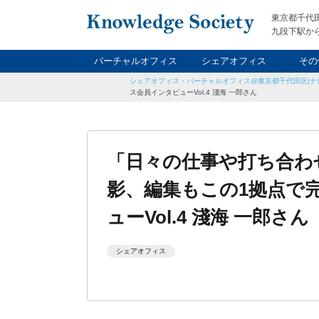
東京都千代
九段下駅から
バーチャルオフィス
シェアオフィス
その
シェアオフィス・バーチャルオフィス@東京都千代田区|ナ
ナイト&
レン
貸
ス会員インタビューVol.4 淺海 一郎さん
「日々の仕事や打ち合わ
影、編集もこの1拠点で
ューVol.4 淺海 一郎さん
シェアオフィス