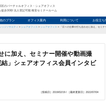
田区のバーチャルオフィス・シェアオフィス
徒歩30秒 法人登記可能 格安セミナールーム
他のプラン
オフィス案内
利用について
お役立ち
レッジソサエティ
>
シェアオフィス
>
シェアオフィス
>
「日々の仕事や打ち合わせに加え、セミナ
ウィークエンド
タルオフィス
し会議室
申込について
利用料金
FAQ
スタッフ
起業ノウ
社長ブ
せに加え、セミナー開催や動画撮
完結」シェアオフィス会員インタビ
［投稿日］2019/02/19 / ［最終更新日］2022/07/04