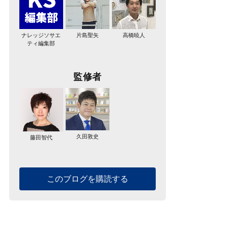
ナレッジソサエ
片島聖矢
高橋暁人
ティ編集部
監修者
久田敦史
藤田智代
このブログを購読する