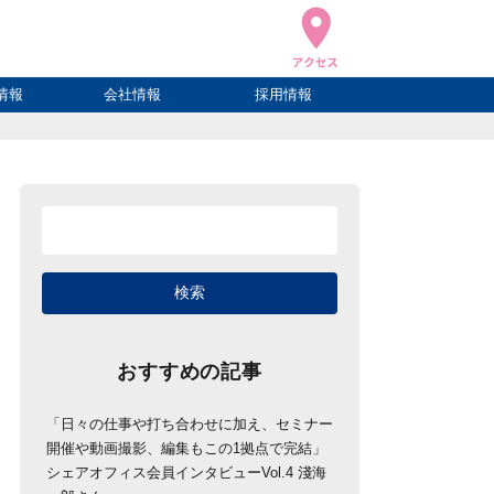
情報
会社情報
採用情報
ブログ
ハウ
ログ
会社概要
アクセス
おすすめの記事
「日々の仕事や打ち合わせに加え、セミナー
開催や動画撮影、編集もこの1拠点で完結」
シェアオフィス会員インタビューVol.4 淺海