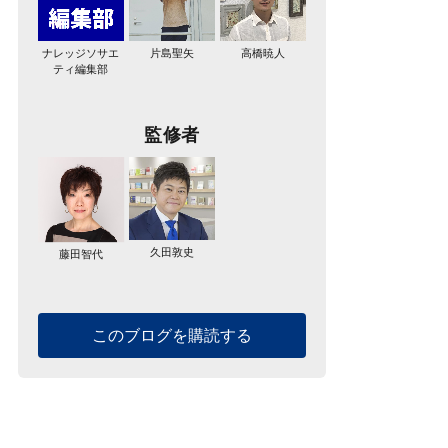
ナレッジソサエ
片島聖矢
高橋暁人
ティ編集部
監修者
久田敦史
藤田智代
このブログを購読する