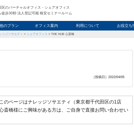
田区のバーチャルオフィス・シェアオフィス
徒歩30秒 法人登記可能 格安セミナールーム
他のプラン
オフィス案内
利用について
お役立ち
レッジソサエティ
>
シェアオフィス
>
THE HUB 心斎橋
ウィークエンド
タルオフィス
し会議室
申込について
利用料金
FAQ
スタッフ
起業ノウ
社長ブ
［投稿日］2022/04/05
なおこのページはナレッジソサエティ（東京都千代田区の1店
B 心斎橋様にご興味がある方は、ご自身で直接お問い合わせい