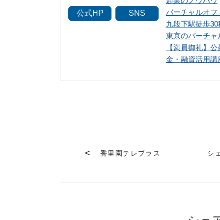
起業のノウハウ
バーチャルオフ
公式HP
SNS
九段下駅徒歩3
東京のバーチャ
【満員御礼】公
金・融資活用講
香里園テレプラス
シ