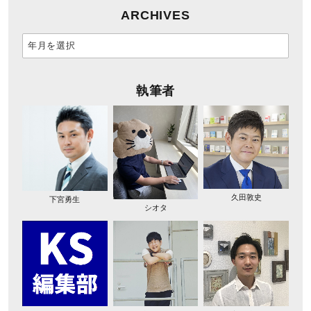
ARCHIVES
執筆者
久田敦史
下宮勇生
シオタ