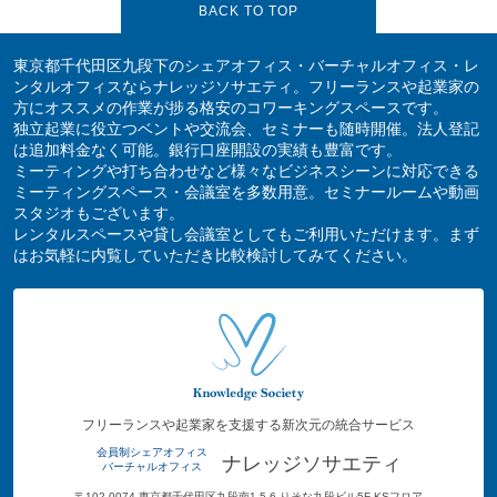
BACK TO TOP
東京都千代田区九段下のシェアオフィス・バーチャルオフィス・レ
ンタルオフィスならナレッジソサエティ。フリーランスや起業家の
方にオススメの作業が捗る格安のコワーキングスペースです。
独立起業に役立つベントや交流会、セミナーも随時開催。法人登記
は追加料金なく可能。銀行口座開設の実績も豊富です。
ミーティングや打ち合わせなど様々なビジネスシーンに対応できる
ミーティングスペース・会議室を多数用意。セミナールームや動画
スタジオもございます。
レンタルスペースや貸し会議室としてもご利用いただけます。まず
はお気軽に内覧していただき比較検討してみてください。
フリーランスや起業家を支援する新次元の統合サービス
会員制シェアオフィス
ナレッジソサエティ
バーチャルオフィス
〒102-0074 東京都千代田区九段南1-5-6 りそな九段ビル5F KSフロア