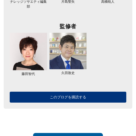
ナレッジソサエティ編集
片島聖矢
高橋暁人
部
監修者
久田敦史
藤田智代
このブログを購読する