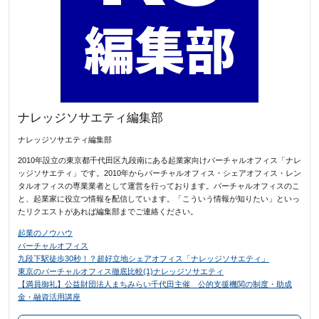
ナレッジソサエティ編集部
ナレッジソサエティ編集部
2010年設立の東京都千代田区九段南にある起業家向けバーチャルオフィス「ナレ
ッジソサエティ」です。2010年からバーチャルオフィス・シェアオフィス・レン
タルオフィスの専業業者として運営を行っております。バーチャルオフィスのこ
と、起業家に役立つ情報を配信しています。「こういう情報が知りたい」といっ
たリクエストがあれば編集部までご連絡ください。
起業のノウハウ
バーチャルオフィス
九段下駅徒歩30秒！？超好立地シェアオフィス「ナレッジソサエティ」
東京のバーチャルオフィス徹底比較(1)ナレッジソサエティ
【満員御礼】公益財団法人まちみらい千代田主催 公的支援機関の制度・助成
金・融資活用講座