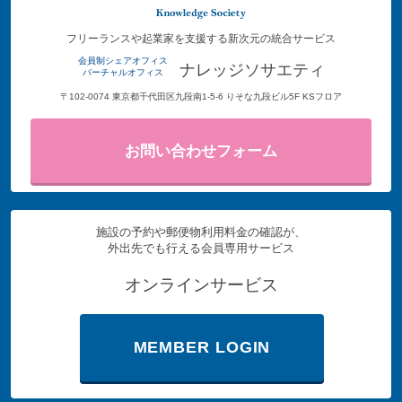
フリーランスや起業家を支援する新次元の統合サービス
会員制シェアオフィス
ナレッジソサエティ
バーチャルオフィス
〒102-0074 東京都千代田区九段南1-5-6 りそな九段ビル5F KSフロア
お問い合わせフォーム
施設の予約や郵便物利用料金の確認が、
外出先でも行える会員専用サービス
オンラインサービス
MEMBER LOGIN