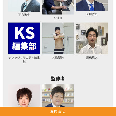
久田敦史
下宮勇生
シオタ
ナレッジソサエティ編集
片島聖矢
高橋暁人
部
監修者
お問合せ