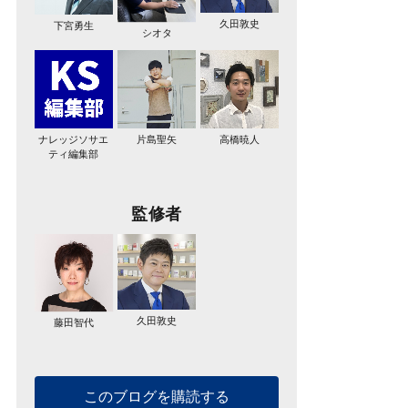
久田敦史
下宮勇生
シオタ
ナレッジソサエ
片島聖矢
高橋暁人
ティ編集部
監修者
久田敦史
藤田智代
このブログを購読する