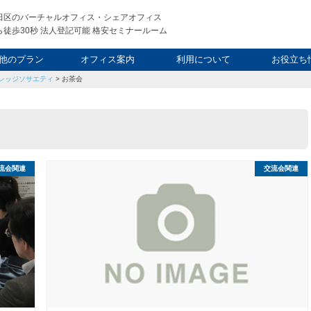
田区のバーチャルオフィス・シェアオフィス
徒歩30秒 法人登記可能 格安セミナールーム
他のプラン
オフィス案内
利用について
お役立ち
レッジソサエティ
>
お茶会
ウィークエンド
タルオフィス
し会議室
申込について
利用料金
FAQ
スタッフ
起業ノウ
社長ブ
流会関連
交流会関連