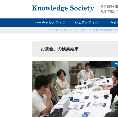
東京都千代
九段下駅から
バーチャルオフィス
シェアオフィス
その
シェアオフィス・バーチャルオフィス@東京都千代田区|ナ
ナイト&
レン
貸
「お茶会」の検索結果
交