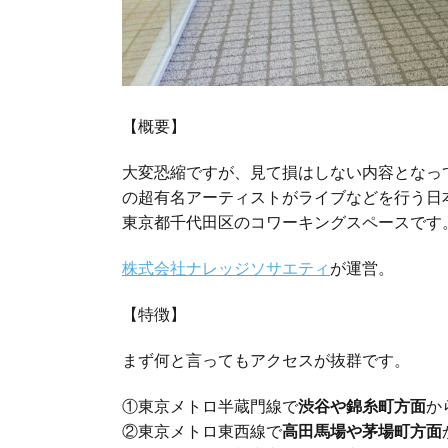
【概要】
大変恐縮ですが、見て損はしない内容となっ
の超有名アーティストがライブなどを行う日
東京都千代田区のコワーキングスペースです
株式会社ナレッジソサエティ
が運営。
【特徴】
まず何と言ってもアクセスが抜群です。
①東京メトロ半蔵門線で
渋谷や錦糸町方面
か
②東京メトロ東西線で
高田馬場や茅場町方面