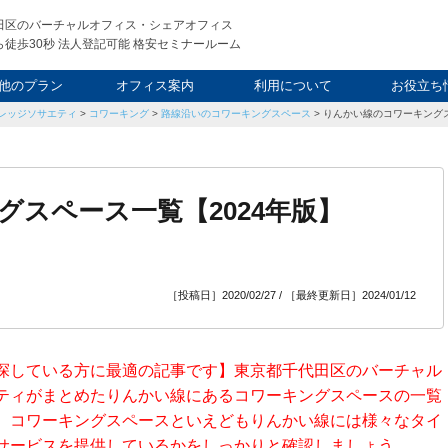
田区のバーチャルオフィス・シェアオフィス
徒歩30秒 法人登記可能 格安セミナールーム
他のプラン
オフィス案内
利用について
お役立ち
レッジソサエティ
>
コワーキング
>
路線沿いのコワーキングスペース
>
りんかい線のコワーキングス
ウィークエンド
タルオフィス
し会議室
申込について
利用料金
FAQ
スタッフ
起業ノウ
社長ブ
スペース一覧【2024年版】
［投稿日］2020/02/27 / ［最終更新日］2024/01/12
探している方に最適の記事です】東京都千代田区のバーチャル
ティがまとめたりんかい線にあるコワーキングスペースの一覧
。コワーキングスペースといえどもりんかい線には様々なタイ
サービスを提供しているかをしっかりと確認しましょう。