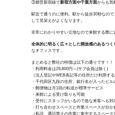
③都営新宿線で
新宿方面や千葉方面
からも気
駅近で通うのに便利。駅から徒歩30秒なの
して見栄えがよくなります。
非常にわかりやすい立地なので来館する際に
全体的に明るく広々とした開放感のあるつく
なオフィスです。
まとめると弊社の特徴は以下の通りです！！
・利用料金は29,800円～(サブ会員は除く)
（法人登記やWEB表記等の住所だけ利用するバ
・千代田区九段の住所、銀行名が入ったビル
・郵便物は月1回の転送が標準サービス
・来館による受け取りも可能
・受付にスタッフがいるので急な来客へも対
・打ち合わせスペースと作業スペースが分か
（私語、通話禁止の作業に集中するスペース