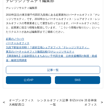
ナレッジソサエティ編集部
ナレッジソサエティ編集部
2010年設立の東京都千代田区九段南にある起業家向けバーチャルオフィス「ナレ
ッジソサエティ」です。2010年からバーチャルオフィス・シェアオフィス・レン
タルオフィスの専業業者として運営を行っております。バーチャルオフィスのこ
と、起業家に役立つ情報を配信しています。「こういう情報が知りたい」といっ
たリクエストがあれば編集部までご連絡ください。
起業のノウハウ
バーチャルオフィス
九段下駅徒歩30秒！？超好立地シェアオフィス「ナレッジソサエティ」
東京のバーチャルオフィス徹底比較(1)ナレッジソサエティ
【満員御礼】公益財団法人まちみらい千代田主催 公的支援機関の制度・助成
金・融資活用講座
記事一覧
公式HP
SNS
オープンオフィス
レンタルオフィス記事
BIZcircle 渋谷神泉
大崎駅西口
一覧
オフィス