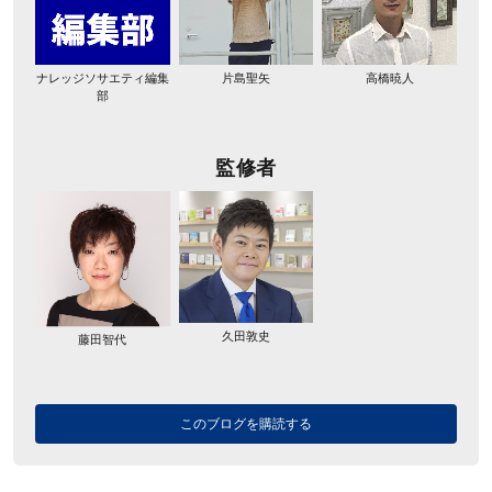
ナレッジソサエティ編集
片島聖矢
高橋暁人
部
監修者
久田敦史
藤田智代
このブログを購読する