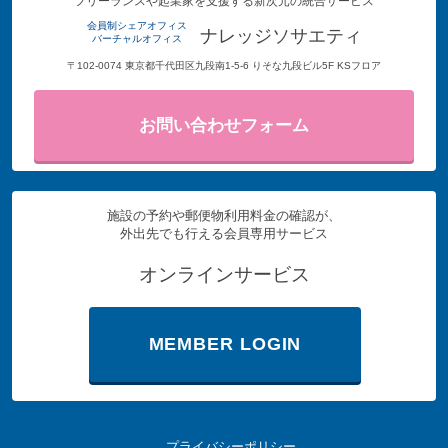
フリーランスや起業家を支援する新次元の統合サービス
会員制シェアオフィス
ナレッジソサエティ
バーチャルオフィス
〒102-0074 東京都千代田区九段南1-5-6 りそな九段ビル5F KSフロア
お問い合わせフォーム
施設の予約や郵便物利用料金の確認が、
外出先でも行える会員専用サービス
オンラインサービス
MEMBER LOGIN
プライバシーポリシー