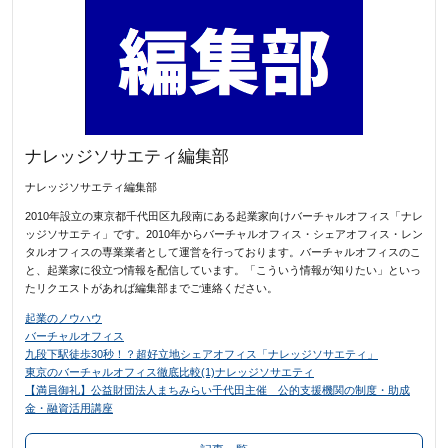
ナレッジソサエティ編集部
ナレッジソサエティ編集部
2010年設立の東京都千代田区九段南にある起業家向けバーチャルオフィス「ナレ
ッジソサエティ」です。2010年からバーチャルオフィス・シェアオフィス・レン
タルオフィスの専業業者として運営を行っております。バーチャルオフィスのこ
と、起業家に役立つ情報を配信しています。「こういう情報が知りたい」といっ
たリクエストがあれば編集部までご連絡ください。
起業のノウハウ
バーチャルオフィス
九段下駅徒歩30秒！？超好立地シェアオフィス「ナレッジソサエティ」
東京のバーチャルオフィス徹底比較(1)ナレッジソサエティ
【満員御礼】公益財団法人まちみらい千代田主催 公的支援機関の制度・助成
金・融資活用講座