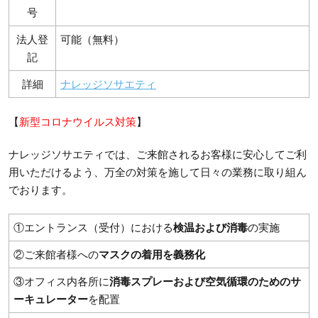
号
法人登
可能（無料）
記
詳細
ナレッジソサエティ
【
新型コロナウイルス対策
】
ナレッジソサエティでは、ご来館されるお客様に安心してご利
用いただけるよう、万全の対策を施して日々の業務に取り組ん
でおります。
①エントランス（受付）における
検温および消毒
の実施
②ご来館者様への
マスクの着用を義務化
③オフィス内各所に
消毒スプレーおよび空気循環のため
のサ
ーキュレーター
を配置