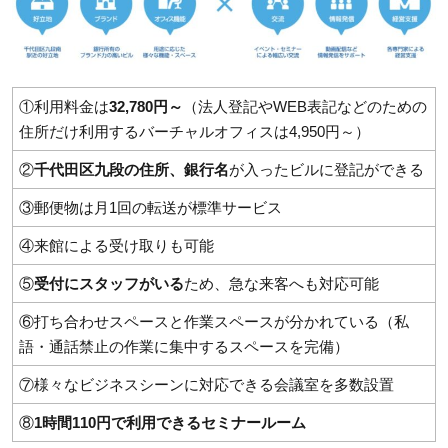
①利用料金は
32,780円～
（法人登記やWEB表記などのための
住所だけ利用するバーチャルオフィスは4,950円～）
②
千代田区九段の住所、銀行名
が入ったビルに登記ができる
③郵便物は月1回の転送が標準サービス
④来館による受け取りも可能
⑤
受付にスタッフがいる
ため、急な来客へも対応可能
⑥打ち合わせスペースと作業スペースが分かれている（私
語・通話禁止の作業に集中するスペースを完備）
⑦様々なビジネスシーンに対応できる会議室を多数設置
⑧
1時間110円で利用できるセミナールーム