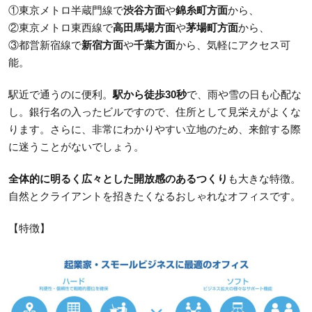
①東京メトロ半蔵門線で
渋谷方面
や
錦糸町方面
から、
②東京メトロ東西線で
高田馬場方面
や
茅場町方面
から、
③都営新宿線で
新宿方面
や
千葉方面
から、気軽にアクセス可
能。
駅近で通うのに便利。
駅から徒歩30秒
で、雨や雪の日も心配な
し。銀行名の入ったビルですので、住所として見栄えがよくな
ります。さらに、非常にわかりやすい立地のため、来館する際
に迷うことがないでしょう。
全体的に明るく広々とした開放感のあるつくり
も大きな特徴。
自然とクライアントを招きたくなるおしゃれなオフィスです。
【特徴】