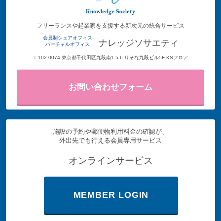
フリーランスや起業家を支援する新次元の統合サービス
会員制シェアオフィス
ナレッジソサエティ
バーチャルオフィス
〒102-0074 東京都千代田区九段南1-5-6 りそな九段ビル5F KSフロア
お問い合わせフォーム
施設の予約や郵便物利用料金の確認が、
外出先でも行える会員専用サービス
オンラインサービス
MEMBER LOGIN