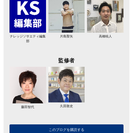
ナレッジソサエティ編集
片島聖矢
高橋暁人
部
監修者
久田敦史
藤田智代
このブログを購読する