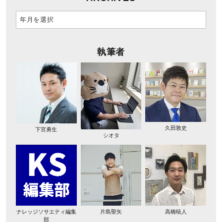
執筆者
久田敦史
下宮勇生
シオタ
ナレッジソサエティ編集
片島聖矢
高橋暁人
部