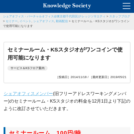
シェアオフィス・バーチャルオフィス@東京都千代田区|ナレッジソサエティ
>
スタッフブログ
>
セミナー
,
イベント
,
シェアオフィス
,
動画配信
>
セミナールーム・KSスタジオがワンコイン
で使用可能になります
セミナールーム・KSスタジオがワンコインで使
用可能になります
サービス＆KSフロア案内
［投稿日］2014/11/18 / ［最終更新日］2019/05/21
シェアオフィスメンバー
(旧フリーアドレスワーキングメンバ
ー)のセミナールーム・KSスタジオの料金を12月1日より下記の
ように改訂させていただきます。
セミナールーム 100円/時