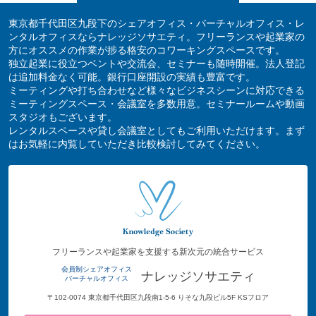
東京都千代田区九段下のシェアオフィス・バーチャルオフィス・レ
ンタルオフィスならナレッジソサエティ。フリーランスや起業家の
方にオススメの作業が捗る格安のコワーキングスペースです。
独立起業に役立つベントや交流会、セミナーも随時開催。法人登記
は追加料金なく可能。銀行口座開設の実績も豊富です。
ミーティングや打ち合わせなど様々なビジネスシーンに対応できる
ミーティングスペース・会議室を多数用意。セミナールームや動画
スタジオもございます。
レンタルスペースや貸し会議室としてもご利用いただけます。まず
はお気軽に内覧していただき比較検討してみてください。
フリーランスや起業家を支援する新次元の統合サービス
会員制シェアオフィス
ナレッジソサエティ
バーチャルオフィス
〒102-0074 東京都千代田区九段南1-5-6 りそな九段ビル5F KSフロア