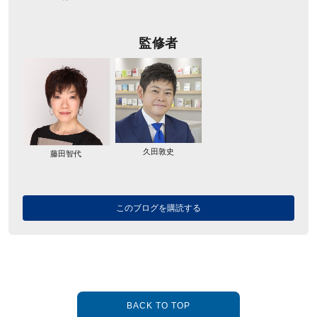
監修者
久田敦史
藤田智代
このブログを購読する
BACK TO TOP